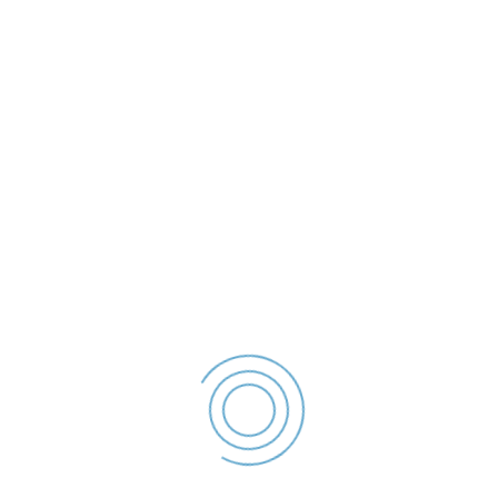
Strada Traian Nr.254, Galati, ROMANIA
Poliția Locală Galați se organizează și are atribuții în
următoarele domenii,
• ordine publică,
• circulația pe drumurile publice,
• disciplina în construcții și afișajul stradal;
• protecția mediului;
• activități comerciale;