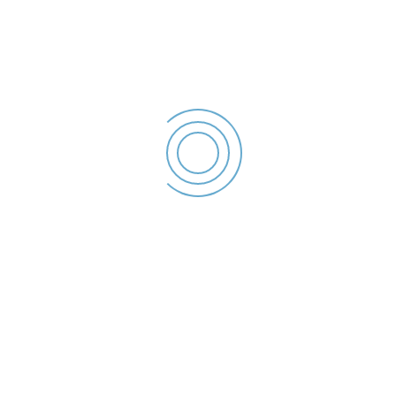
office@politialocalagalati.ro
(0236) 955
Strada Traian Nr.254, Galati, ROMANIA
Poliția Locală Galați se organizează și are atribuții în
următoarele domenii,
• ordine publică,
• circulația pe drumurile publice,
• disciplina în construcții și afișajul stradal;
• protecția mediului;