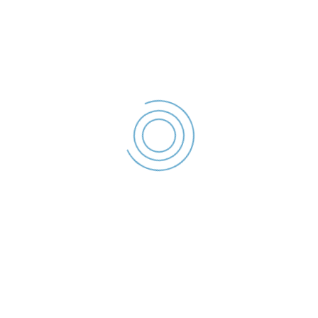
(0236) 955
Strada Traian Nr.254, Gala
Acasa
Despre Politia Locala
Galati
Stiri si informari