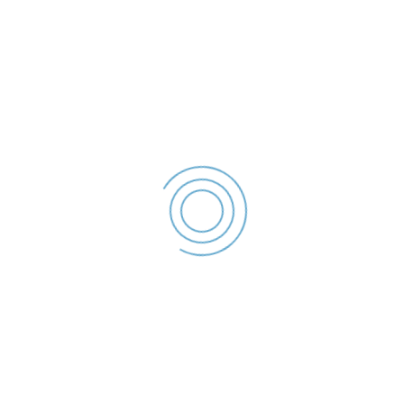
(0236) 955
Strada Traian Nr.254, Gala
Acasa
Despre Politia Locala
Galati
Stiri si informari