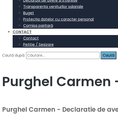
Declarații de avere și interese
Transparența veniturilor salariale
Buget
Protecția datelor cu caracter personal
Comisa paritară
CONTACT
Contact
Petitie / Sesizare
Caută după:
Purghel Carmen –
Purghel Carmen - Declaratie de ave