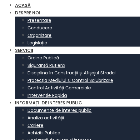
ACASĂ
DESPRE NOI
Prezentare
Conducere
Organizare
Legislație
SERVICII
Ordine Publică
Siguranță Rutieră
Disciplina în Construcții și Afișajul Stradal
Protecția Mediului și Control Salubrizare
Control Activități Comerciale
Intervenție Rapidă
INFORMAȚII DE INTERES PUBLIC
Documente de interes public
Analiza activității
Cariere
Achiziții Publice