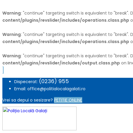
Warning
: "continue" targeting switch is equivalent to "break".
content/plugins/revslider/includes/operations.class.php
o
Warning
: "continue" targeting switch is equivalent to "break".
content/plugins/revslider/includes/operations.class.php
o
Warning
: "continue" targeting switch is equivalent to "break".
content/plugins/revslider/includes/output.class.php
on li
(0236) 955
Dispecerat:
Email: office@politialocalagalati.ro
Vrei sa depui o sesizare?
PETIȚIE ONLINE