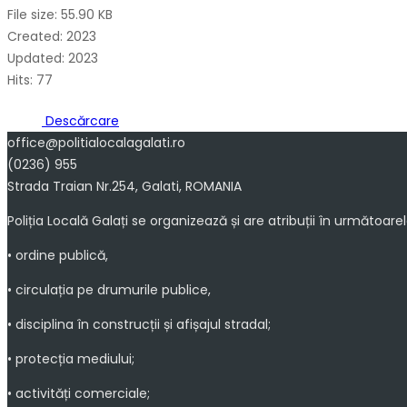
File size: 55.90 KB
Created: 2023
Updated: 2023
Hits: 77
Descărcare
office@politialocalagalati.ro
(0236) 955
Strada Traian Nr.254, Galati, ROMANIA
Poliția Locală Galați se organizează și are atribuții în următoare
• ordine publică,
• circulația pe drumurile publice,
• disciplina în construcții și afișajul stradal;
• protecția mediului;
• activități comerciale;