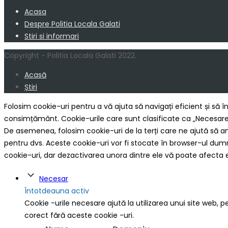
Acasa
Despre Politia Locala Galati
Stiri si informari
Copyright - Politia Locala Galati 2022.
Acasă
Știri
Folosim cookie-uri pentru a vă ajuta să navigați eficient și să î
consimțământ. Cookie-urile care sunt clasificate ca „Necesare”
De asemenea, folosim cookie-uri de la terți care ne ajută să an
pentru dvs. Aceste cookie-uri vor fi stocate în browser-ul du
cookie-uri, dar dezactivarea unora dintre ele vă poate afecta 
Necesar
Întotdeauna activ
Cookie -urile necesare ajută la utilizarea unui site web, p
corect fără aceste cookie -uri.