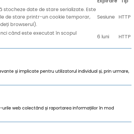
Expirare
Tip
ă stocheze date de stare serializate. Este
atele de stare printr-un cookie temporar,
Sesiune
HTTP
deți browserul).
i când este executat în scopul
6 luni
HTTP
vante și implicate pentru utilizatorul individual și, prin urmare,
te -urile web colectând și raportarea informațiilor în mod