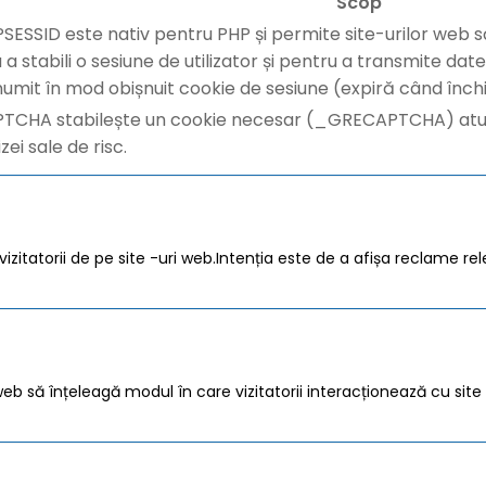
Scop
SESSID este nativ pentru PHP și permite site-urilor web s
u a stabili o sesiune de utilizator și pentru a transmite d
umit în mod obișnuit cookie de sesiune (expiră când închi
TCHA stabilește un cookie necesar (_GRECAPTCHA) atunc
izei sale de risc.
zitatorii de pe site -uri web.Intenția este de a afișa reclame rele
ri web să înțeleagă modul în care vizitatorii interacționează cu si