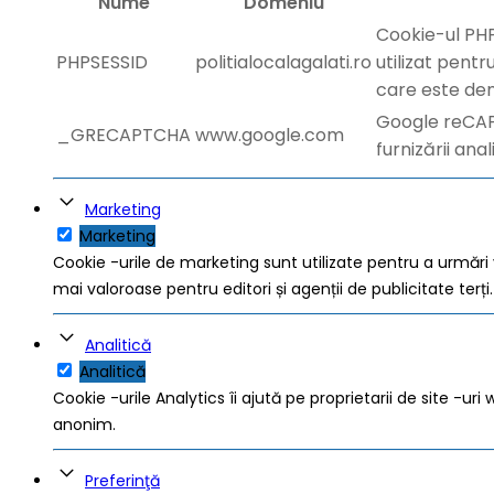
Nume
Domeniu
Cookie-ul PHP
PHPSESSID
politialocalagalati.ro
utilizat pentr
care este den
Google reCAP
_GRECAPTCHA
www.google.com
furnizării anal
Marketing
Marketing
Cookie -urile de marketing sunt utilizate pentru a urmări vi
mai valoroase pentru editori și agenții de publicitate terți.
Analitică
Analitică
Cookie -urile Analytics îi ajută pe proprietarii de site -u
anonim.
Preferinţă