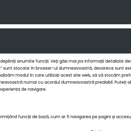
ndepliniți anumite funcții. Veți găsi mai jos informații detaliate
 sunt stocate în browser-ul dumneavoastră, deoarece sunt esenți
alizăm modul în care utilizați acest site web, să vă stocăm prefe
mneavoastră numai cu acordul dumneavoastră prealabil. Puteți al
experiența de navigare.
ermițând funcții de bază, cum ar fi navigarea pe pagini și accesul