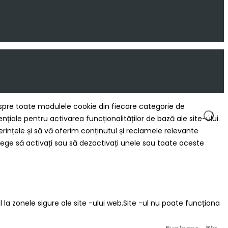
 despre toate modulele cookie din fiecare categorie de
ale pentru activarea funcționalităților de bază ale site-ului.
rințele și să vă oferim conținutul și reclamele relevante
ege să activați sau să dezactivați unele sau toate aceste
 la zonele sigure ale site -ului web.Site -ul nu poate funcționa