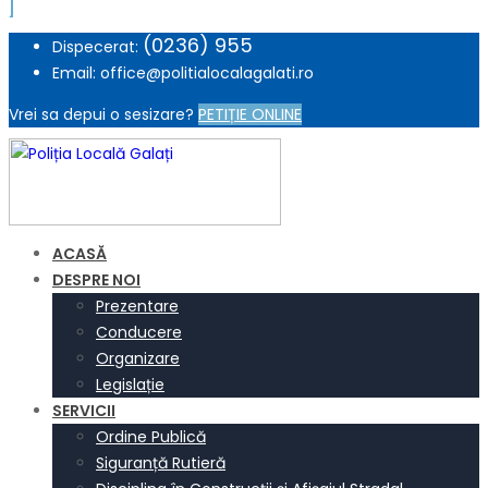
(0236) 955
Dispecerat:
Email: office@politialocalagalati.ro
Vrei sa depui o sesizare?
PETIȚIE ONLINE
ACASĂ
DESPRE NOI
Prezentare
Conducere
Organizare
Legislație
SERVICII
Ordine Publică
Siguranță Rutieră