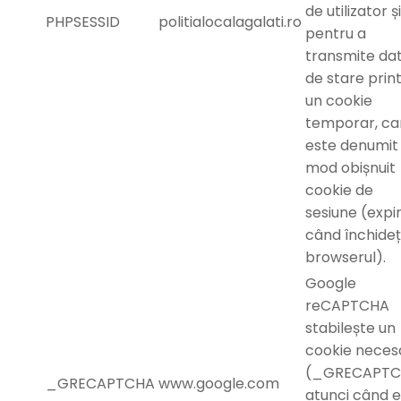
de utilizator și
PHPSESSID
politialocalagalati.ro
pentru a
transmite da
de stare prin
un cookie
temporar, ca
este denumit 
mod obișnuit
cookie de
sesiune (expi
când închideț
browserul).
Google
reCAPTCHA
stabilește un
cookie neces
(_GRECAPTC
_GRECAPTCHA
www.google.com
atunci când 