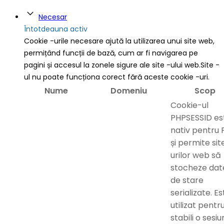
Necesar
Întotdeauna activ
Cookie -urile necesare ajută la utilizarea unui site web,
permițând funcții de bază, cum ar fi navigarea pe
pagini și accesul la zonele sigure ale site -ului web.Site -
ul nu poate funcționa corect fără aceste cookie -uri.
Nume
Domeniu
Scop
Cookie-ul
PHPSESSID es
nativ pentru
și permite sit
urilor web să
stocheze dat
de stare
serializate. Es
utilizat pentr
stabili o sesi