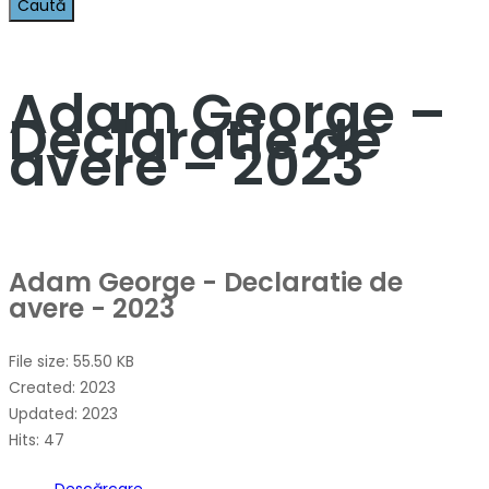
Adam George –
Declaratie de
avere – 2023
Adam George - Declaratie de
avere - 2023
File size: 55.50 KB
Created: 2023
Updated: 2023
Hits: 47