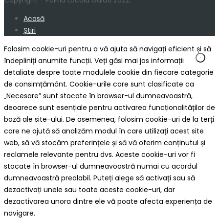
Copyright - Politia Locala Galati 2022.
Acasă
Știri
Folosim cookie-uri pentru a vă ajuta să navigați eficient și să
îndepliniți anumite funcții. Veți găsi mai jos informații
detaliate despre toate modulele cookie din fiecare categorie
de consimțământ. Cookie-urile care sunt clasificate ca
„Necesare” sunt stocate în browser-ul dumneavoastră,
deoarece sunt esențiale pentru activarea funcționalităților de
bază ale site-ului. De asemenea, folosim cookie-uri de la terți
care ne ajută să analizăm modul în care utilizați acest site
web, să vă stocăm preferințele și să vă oferim conținutul și
reclamele relevante pentru dvs. Aceste cookie-uri vor fi
stocate în browser-ul dumneavoastră numai cu acordul
dumneavoastră prealabil. Puteți alege să activați sau să
dezactivați unele sau toate aceste cookie-uri, dar
dezactivarea unora dintre ele vă poate afecta experiența de
navigare.