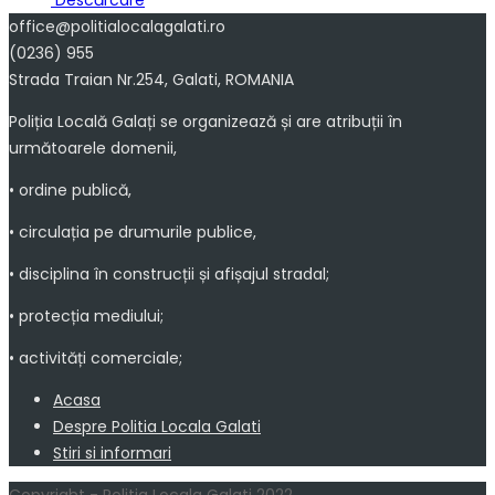
Descărcare
office@politialocalagalati.ro
(0236) 955
Strada Traian Nr.254, Galati, ROMANIA
Poliția Locală Galați se organizează și are atribuții în
următoarele domenii,
• ordine publică,
• circulația pe drumurile publice,
• disciplina în construcții și afișajul stradal;
• protecția mediului;
• activități comerciale;
Acasa
Despre Politia Locala Galati
Stiri si informari