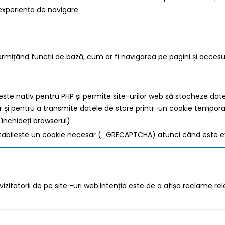
experiența de navigare.
ermițând funcții de bază, cum ar fi navigarea pe pagini și accesul
ste nativ pentru PHP și permite site-urilor web să stocheze date de
or și pentru a transmite datele de stare printr-un cookie tempor
închideți browserul).
bilește un cookie necesar (_GRECAPTCHA) atunci când este execut
zitatorii de pe site -uri web.Intenția este de a afișa reclame rele