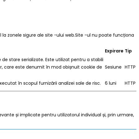
 la zonele sigure ale site -ului web.Site -ul nu poate funcționa
Expirare
Tip
 stare serializate. Este utilizat pentru a stabili
ar, care este denumit în mod obișnuit cookie de
Sesiune
HTTP
at în scopul furnizării analizei sale de risc.
6 luni
HTTP
vante și implicate pentru utilizatorul individual și, prin urmare,