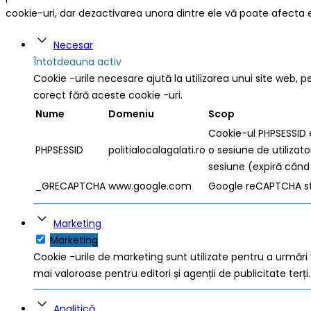
cookie-uri, dar dezactivarea unora dintre ele vă poate afecta 
Necesar
Întotdeauna activ
Cookie -urile necesare ajută la utilizarea unui site web, p
corect fără aceste cookie -uri.
Nume
Domeniu
Scop
Cookie-ul PHPSESSID e
PHPSESSID
politialocalagalati.ro
o sesiune de utilizat
sesiune (expiră când 
_GRECAPTCHA
www.google.com
Google reCAPTCHA sta
Marketing
Marketing
Cookie -urile de marketing sunt utilizate pentru a urmări vi
mai valoroase pentru editori și agenții de publicitate terți.
Analitică