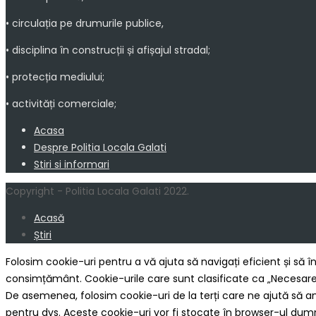
• circulația pe drumurile publice,
• disciplina în construcții și afișajul stradal;
• protecția mediului;
• activități comerciale;
Acasa
Despre Politia Locala Galati
Stiri si informari
Copyright - Politia Locala Galati 2022.
Acasă
Știri
Folosim cookie-uri pentru a vă ajuta să navigați eficient și să î
consimțământ. Cookie-urile care sunt clasificate ca „Necesare”
De asemenea, folosim cookie-uri de la terți care ne ajută să an
pentru dvs. Aceste cookie-uri vor fi stocate în browser-ul du