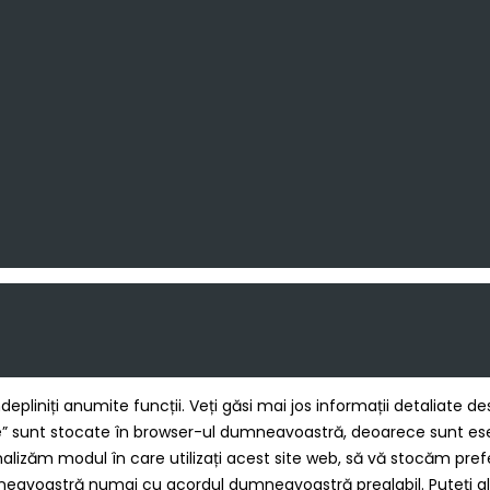
ndepliniți anumite funcții. Veți găsi mai jos informații detaliate
 sunt stocate în browser-ul dumneavoastră, deoarece sunt esenți
alizăm modul în care utilizați acest site web, să vă stocăm prefe
mneavoastră numai cu acordul dumneavoastră prealabil. Puteți al