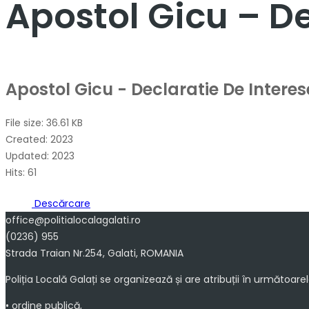
Apostol Gicu – De
Apostol Gicu - Declaratie De Interes
File size: 36.61 KB
Created: 2023
Updated: 2023
Hits: 61
Descărcare
office@politialocalagalati.ro
(0236) 955
Strada Traian Nr.254, Galati, ROMANIA
Poliția Locală Galați se organizează și are atribuții în următoare
• ordine publică,