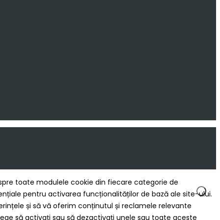
 despre toate modulele cookie din fiecare categorie de
ale pentru activarea funcționalităților de bază ale site-ului.
rințele și să vă oferim conținutul și reclamele relevante
ege să activați sau să dezactivați unele sau toate aceste