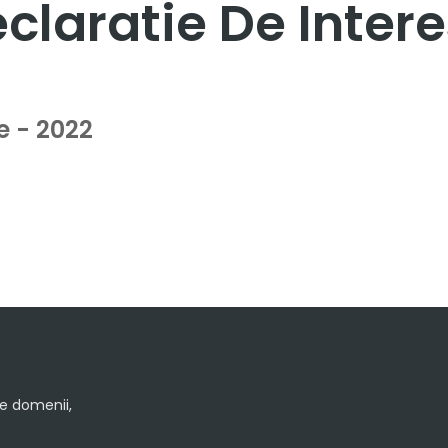
claratie De Inter
e - 2022
le domenii,