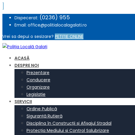
(0236) 955
Dispecerat:
Email: office@politialocalagalati.ro
Vrei sa depui o sesizare?
PETIȚIE ONLINE
ACASĂ
DESPRE NOI
Prezentare
Conducere
Organizare
Legislație
SERVICII
Ordine Publică
Siguranță Rutieră
Disciplina în Construcții și Afișajul Stradal
Protecția Mediului și Control Salubrizare