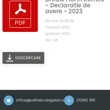
- Declaratie de
avere - 2023
File size: 55.39 KB
Created: 2023
Updated: 2023
Hits: 48
DESCĂRCARE
office@politialocalagalati.ro
(0236) 955