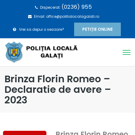
(0236) 955
Dispecerat:
Email: office@politialocalagalati.ro
PETIȚIE ONLINE
Vrei sa depui o sesizare?
Brinza Florin Romeo –
Declaratie de avere –
2023
Brinza Florin Romeo