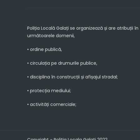
Poliția Locală Galați se organizează și are atribuții în
următoarele domenii,
• ordine publică,
• circulația pe drumurile publice,
• disciplina în construcții și afișajul stradal;
• protecția mediului;
• activități comerciale;
Copyright - Politia Locala Galati 2022.