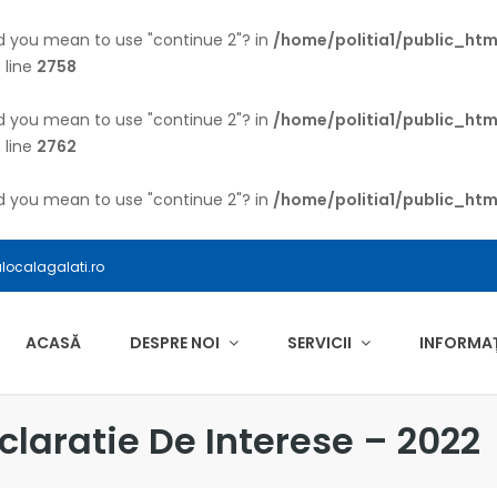
Did you mean to use "continue 2"? in
/home/politia1/public_ht
 line
2758
Did you mean to use "continue 2"? in
/home/politia1/public_ht
 line
2762
Did you mean to use "continue 2"? in
/home/politia1/public_htm
alocalagalati.ro
ACASĂ
DESPRE NOI
SERVICII
INFORMAȚI
laratie De Interese – 2022