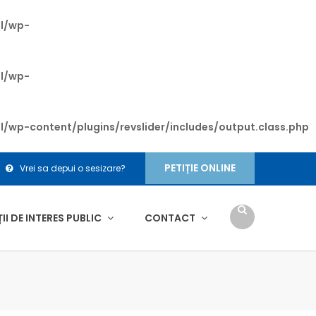
ml/wp-
ml/wp-
l/wp-content/plugins/revslider/includes/output.class.php
PETIȚIE ONLINE
Vrei sa depui o sesizare?
I DE INTERES PUBLIC
CONTACT