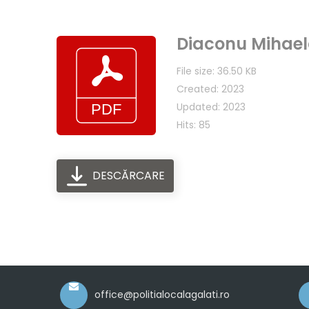
Diaconu Mihaela
File size: 36.50 KB
Created: 2023
Updated: 2023
Hits: 85
DESCĂRCARE
office@politialocalagalati.ro