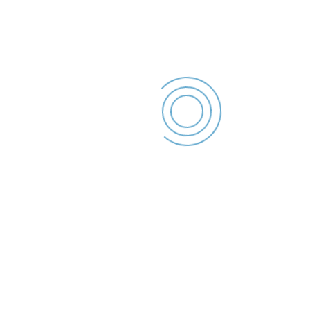
Acasa
Despre Politia Locala Galati
Stiri si informari
Copyright - Politia Locala Galati 2022.
Acasă
Știri
Folosim cookie-uri pentru a vă ajuta să navigați eficient și să
îndepliniți anumite funcții. Veți găsi mai jos informații detaliate
despre toate modulele cookie din fiecare categorie de
consimțământ. Cookie-urile care sunt clasificate ca „Necesare”
sunt stocate în browser-ul dumneavoastră, deoarece sunt
esențiale pentru activarea funcționalităților de bază ale site-
ului. De asemenea, folosim cookie-uri de la terți care ne ajută
să analizăm modul în care utilizați acest site web, să vă stocăm
preferințele și să vă oferim conținutul și reclamele relevante
pentru dvs. Aceste cookie-uri vor fi stocate în browser-ul