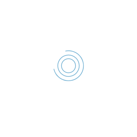
office@politialocalagalati.ro
(0236) 955
Strada Traian Nr.254, Galati, ROMANIA
Poliția Locală Galați se organizează și are atribuții în
următoarele domenii,
• ordine publică,
• circulația pe drumurile publice,