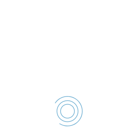
Strada Traian Nr.254, Galati, ROMANIA
Poliția Locală Galați se organizează și are atribuții în
următoarele domenii,
• ordine publică,
• circulația pe drumurile publice,
• disciplina în construcții și afișajul stradal;
• protecția mediului;
• activități comerciale;