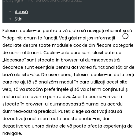
Copyright - Politia Locala Galati 2022.
Acasă
Știri
Folosim cookie-uri pentru a vă ajuta să navigați eficient și să
îndepliniți anumite funcții. Veți găsi mai jos informații
detaliate despre toate modulele cookie din fiecare categorie
de consimțământ. Cookie-urile care sunt clasificate ca
„Necesare” sunt stocate în browser-ul dumneavoastră,
deoarece sunt esențiale pentru activarea funcționalităților de
bază ale site-ului. De asemenea, folosim cookie-uri de la terți
care ne ajută să analizăm modul în care utilizați acest site
web, să vă stocăm preferințele și să vă oferim conținutul și
reclamele relevante pentru dvs. Aceste cookie-uri vor fi
stocate în browser-ul dumneavoastră numai cu acordul
dumneavoastră prealabil. Puteți alege să activați sau să
dezactivați unele sau toate aceste cookie-uri, dar
dezactivarea unora dintre ele vă poate afecta experiența de
navigare.