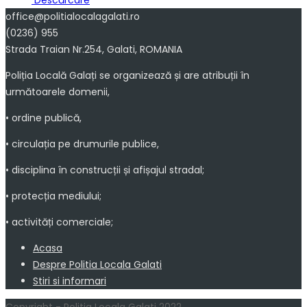
Descărcare
office@politialocalagalati.ro
(0236) 955
Strada Traian Nr.254, Galati, ROMANIA
Poliția Locală Galați se organizează și are atribuții în
următoarele domenii,
• ordine publică,
• circulația pe drumurile publice,
• disciplina în construcții și afișajul stradal;
• protecția mediului;
• activități comerciale;
Acasa
Despre Politia Locala Galati
Stiri si informari