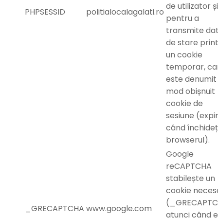
de utilizator și
PHPSESSID
politialocalagalati.ro
pentru a
transmite da
de stare prin
un cookie
temporar, ca
este denumit 
mod obișnuit
cookie de
sesiune (expi
când închideț
browserul).
Google
reCAPTCHA
stabilește un
cookie neces
(_GRECAPTC
_GRECAPTCHA
www.google.com
atunci când 