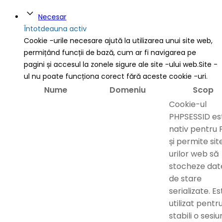
Necesar
Întotdeauna activ
Cookie -urile necesare ajută la utilizarea unui site web,
permițând funcții de bază, cum ar fi navigarea pe
pagini și accesul la zonele sigure ale site -ului web.Site -
ul nu poate funcționa corect fără aceste cookie -uri.
Nume
Domeniu
Scop
Cookie-ul
PHPSESSID es
nativ pentru
și permite sit
urilor web să
stocheze dat
de stare
serializate. Es
utilizat pentr
stabili o sesi