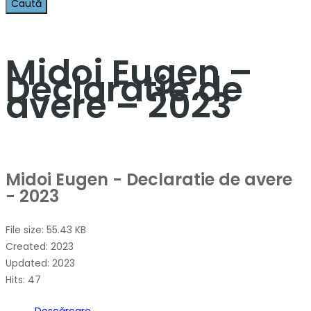
Midoi Eugen –
Declaratie de
avere – 2023
Midoi Eugen - Declaratie de avere
- 2023
File size: 55.43 KB
Created: 2023
Updated: 2023
Hits: 47