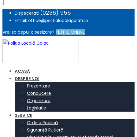
(0236) 955
Dispecerat:
Email: office@politialocalagalati.ro
Vrei sa depui o sesizare?
PETIȚIE ONLINE
ACASĂ
DESPRE NOI
Prezentare
Conducere
Organizare
Legislație
SERVICII
Ordine Publică
Siguranță Rutieră