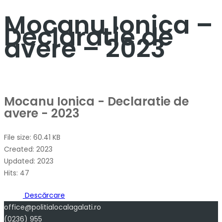
Mocanu Ionica –
Declaratie de
avere – 2023
Mocanu Ionica - Declaratie de
avere - 2023
File size: 60.41 KB
Created: 2023
Updated: 2023
Hits: 47
Descărcare
office@politialocalagalati.ro
(0236) 955