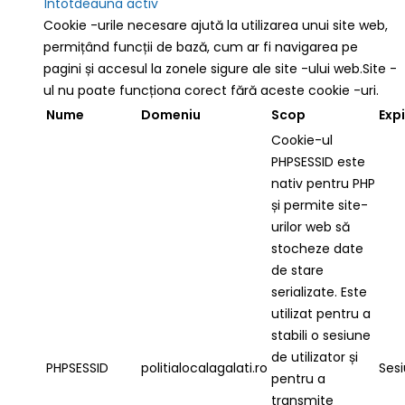
Întotdeauna activ
Cookie -urile necesare ajută la utilizarea unui site web,
permițând funcții de bază, cum ar fi navigarea pe
pagini și accesul la zonele sigure ale site -ului web.Site -
ul nu poate funcționa corect fără aceste cookie -uri.
Nume
Domeniu
Scop
Exp
Cookie-ul
PHPSESSID este
nativ pentru PHP
și permite site-
urilor web să
stocheze date
de stare
serializate. Este
utilizat pentru a
stabili o sesiune
de utilizator și
PHPSESSID
politialocalagalati.ro
Ses
pentru a
transmite