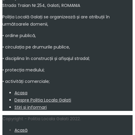
Strada Traian Nr.254, Galati, ROMANIA
Poliția Locală Galați se organizează și are atribuții în
următoarele domenii,
• ordine publică,
• circulația pe drumurile publice,
• disciplina în construcții și afișajul stradal;
• protecția mediului;
• activități comerciale;
Acasa
Despre Politia Locala Galati
Stiri si informari
Copyright - Politia Locala Galati 2022.
Acasă