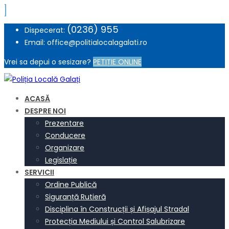
(0236) 955
Dispecerat:
Email: office@politialocalagalati.ro
Vrei sa depui o sesizare?
PETIȚIE ONLINE
ACASĂ
DESPRE NOI
Prezentare
Conducere
Organizare
Legislație
SERVICII
Ordine Publică
Siguranță Rutieră
Disciplina în Construcții și Afișajul Stradal
Protecția Mediului și Control Salubrizare