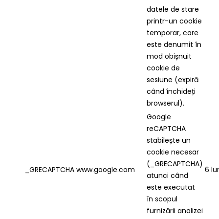
datele de stare
printr-un cookie
temporar, care
este denumit în
mod obișnuit
cookie de
sesiune (expiră
când închideți
browserul).
Google
reCAPTCHA
stabilește un
cookie necesar
(_GRECAPTCHA)
_GRECAPTCHA
www.google.com
6 lu
atunci când
este executat
în scopul
furnizării analizei