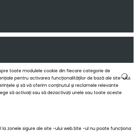
 despre toate modulele cookie din fiecare categorie de
ale pentru activarea funcționalităților de bază ale site-ului.
rințele și să vă oferim conținutul și reclamele relevante
ege să activați sau să dezactivați unele sau toate aceste
 la zonele sigure ale site -ului web.Site -ul nu poate funcționa