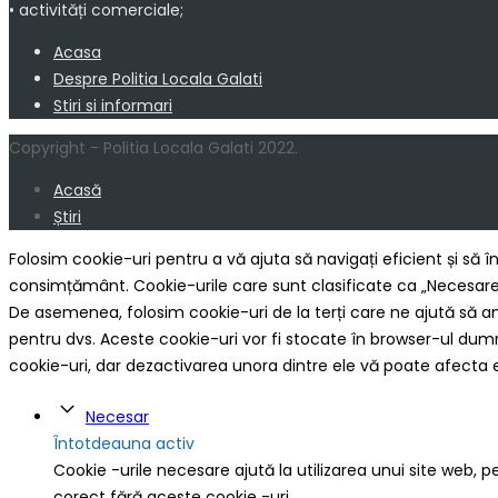
• activități comerciale;
Acasa
Despre Politia Locala Galati
Stiri si informari
Copyright - Politia Locala Galati 2022.
Acasă
Știri
Folosim cookie-uri pentru a vă ajuta să navigați eficient și să î
consimțământ. Cookie-urile care sunt clasificate ca „Necesare”
De asemenea, folosim cookie-uri de la terți care ne ajută să an
pentru dvs. Aceste cookie-uri vor fi stocate în browser-ul du
cookie-uri, dar dezactivarea unora dintre ele vă poate afecta 
Necesar
Întotdeauna activ
Cookie -urile necesare ajută la utilizarea unui site web, p
corect fără aceste cookie -uri.