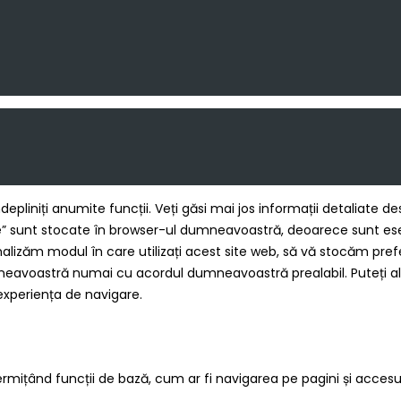
ndepliniți anumite funcții. Veți găsi mai jos informații detaliate
 sunt stocate în browser-ul dumneavoastră, deoarece sunt esenți
alizăm modul în care utilizați acest site web, să vă stocăm prefe
mneavoastră numai cu acordul dumneavoastră prealabil. Puteți al
experiența de navigare.
ermițând funcții de bază, cum ar fi navigarea pe pagini și accesul