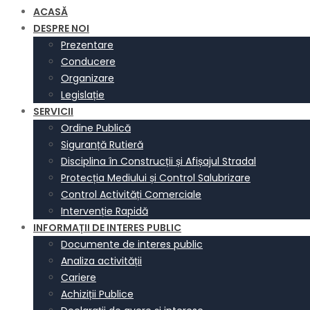
ACASĂ
DESPRE NOI
Prezentare
Conducere
Organizare
Legislație
SERVICII
Ordine Publică
Siguranță Rutieră
Disciplina în Construcții și Afișajul Stradal
Protecția Mediului și Control Salubrizare
Control Activități Comerciale
Intervenție Rapidă
INFORMAȚII DE INTERES PUBLIC
Documente de interes public
Analiza activității
Cariere
Achiziții Publice