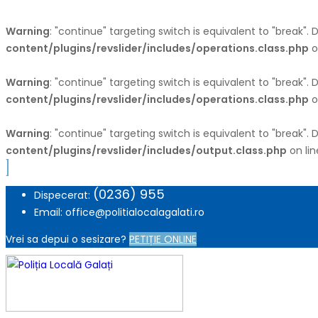
Warning
: "continue" targeting switch is equivalent to "break".
content/plugins/revslider/includes/operations.class.php
o
Warning
: "continue" targeting switch is equivalent to "break".
content/plugins/revslider/includes/operations.class.php
o
Warning
: "continue" targeting switch is equivalent to "break".
content/plugins/revslider/includes/output.class.php
on li
(0236) 955
Dispecerat:
Email: office@politialocalagalati.ro
Vrei sa depui o sesizare?
PETIȚIE ONLINE