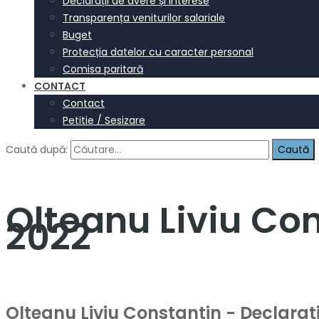
Declarații de avere și interese
Transparența veniturilor salariale
Buget
Protecția datelor cu caracter personal
Comisa paritară
CONTACT
Contact
Petitie / Sesizare
Caută după:
Olteanu Liviu Con
2022
Olteanu Liviu Constantin - Declarati