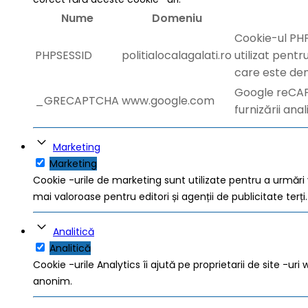
Nume
Domeniu
Cookie-ul PHP
PHPSESSID
politialocalagalati.ro
utilizat pentr
care este den
Google reCAP
_GRECAPTCHA
www.google.com
furnizării anal
Marketing
Marketing
Cookie -urile de marketing sunt utilizate pentru a urmări vi
mai valoroase pentru editori și agenții de publicitate terți.
Analitică
Analitică
Cookie -urile Analytics îi ajută pe proprietarii de site -u
anonim.