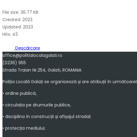
File size: 36.77 KB
Created: 2023
Updated: 2023
Hits: 43
Descărcare
office@politialocalagalati.ro
(0236) 955
Strada Traian Nr.254, Galati, ROMANIA
Poliția Locală Galați se organizează și are atribuții în următoare
• ordine publică,
• circulația pe drumurile publice,
• disciplina în construcții și afișajul stradal;
• protecția mediului;