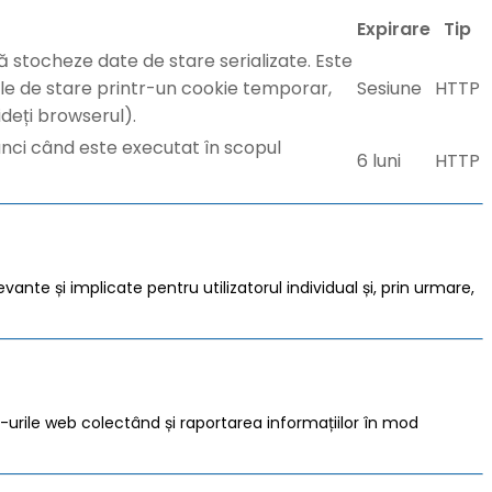
Expirare
Tip
ă stocheze date de stare serializate. Este
atele de stare printr-un cookie temporar,
Sesiune
HTTP
deți browserul).
i când este executat în scopul
6 luni
HTTP
vante și implicate pentru utilizatorul individual și, prin urmare,
te -urile web colectând și raportarea informațiilor în mod