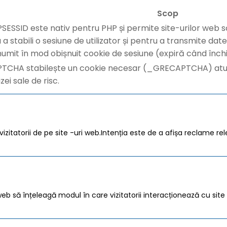
Scop
SESSID este nativ pentru PHP și permite site-urilor web s
u a stabili o sesiune de utilizator și pentru a transmite d
umit în mod obișnuit cookie de sesiune (expiră când închi
TCHA stabilește un cookie necesar (_GRECAPTCHA) atunc
izei sale de risc.
zitatorii de pe site -uri web.Intenția este de a afișa reclame rele
ri web să înțeleagă modul în care vizitatorii interacționează cu si