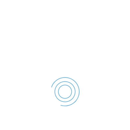
Poliția Locală Galați se organizează și are atribuții în
următoarele domenii,
• ordine publică,
• circulația pe drumurile publice,
• disciplina în construcții și afișajul stradal;
• protecția mediului;
• activități comerciale;
Acasa
Despre Politia Locala Galati
Stiri si informari