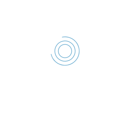
office@politialocalagalati.ro
(0236) 955
Strada Traian Nr.254, Galati, ROMANIA
Poliția Locală Galați se organizează și are atribuții în
următoarele domenii,
• ordine publică,
• circulația pe drumurile publice,
• disciplina în construcții și afișajul stradal;
• protecția mediului;