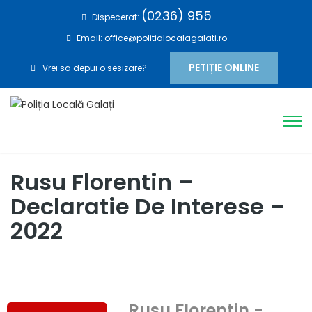
(0236) 955
Dispecerat:
Email: office@politialocalagalati.ro
PETIȚIE ONLINE
Vrei sa depui o sesizare?
Rusu Florentin –
Declaratie De Interese –
2022
Rusu Florentin -