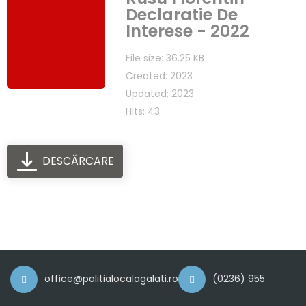
Declaratie De
Interese - 2022
File size: 36.25 KB
Created: 2023
Updated: 2023
Hits: 43
DESCĂRCARE
office@politialocalagalati.ro
(0236) 955