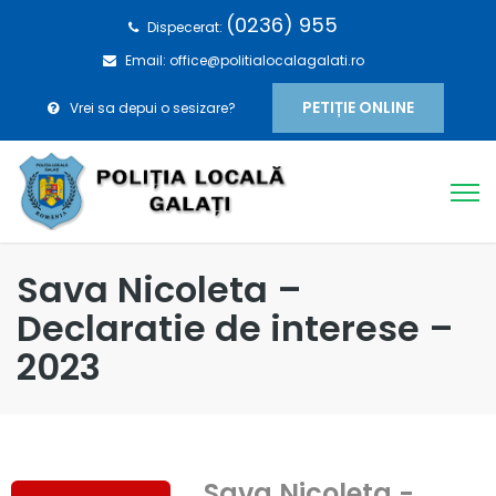
(0236) 955
Dispecerat:
Email: office@politialocalagalati.ro
PETIȚIE ONLINE
Vrei sa depui o sesizare?
Sava Nicoleta –
Declaratie de interese –
2023
Sava Nicoleta -