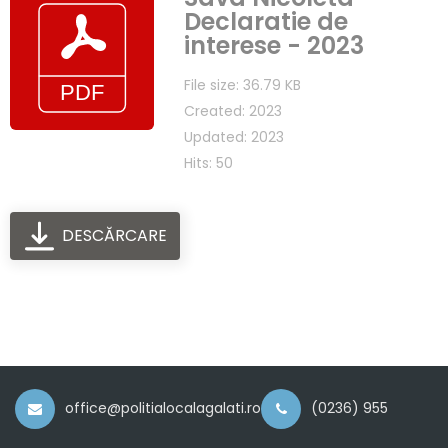
Declaratie de
interese - 2023
File size: 36.79 KB
Created: 2023
Updated: 2023
Hits: 50
DESCĂRCARE
office@politialocalagalati.ro
(0236) 955