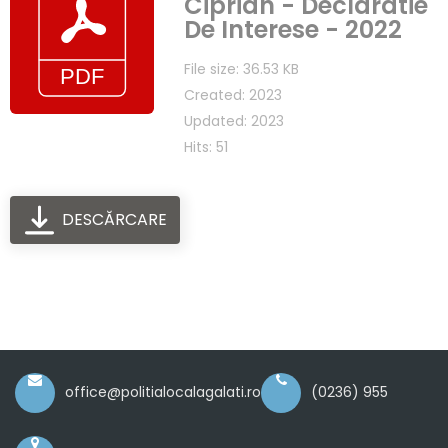
Ciprian - Declaratie
De Interese - 2022
File size: 36.53 KB
Created: 2023
Updated: 2023
Hits: 51
DESCĂRCARE
office@politialocalagalati.ro
(0236) 955