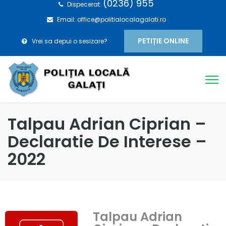
(0236) 955
Dispecerat:
Email: office@politialocalagalati.ro
PETIȚIE ONLINE
Vrei sa depui o sesizare?
Talpau Adrian Ciprian –
Declaratie De Interese –
2022
Talpau Adrian