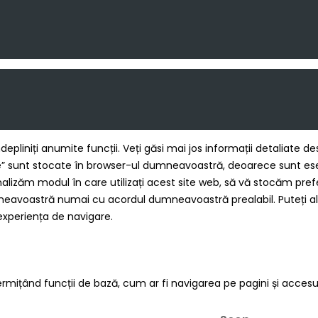
ndepliniți anumite funcții. Veți găsi mai jos informații detaliate
 sunt stocate în browser-ul dumneavoastră, deoarece sunt esenți
alizăm modul în care utilizați acest site web, să vă stocăm prefe
mneavoastră numai cu acordul dumneavoastră prealabil. Puteți al
experiența de navigare.
ermițând funcții de bază, cum ar fi navigarea pe pagini și accesul