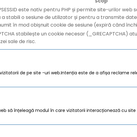
Scop
SESSID este nativ pentru PHP și permite site-urilor web s
u a stabili o sesiune de utilizator și pentru a transmite d
umit în mod obișnuit cookie de sesiune (expiră când închi
TCHA stabilește un cookie necesar (_GRECAPTCHA) atunc
izei sale de risc.
zitatorii de pe site -uri web.Intenția este de a afișa reclame rele
ri web să înțeleagă modul în care vizitatorii interacționează cu si