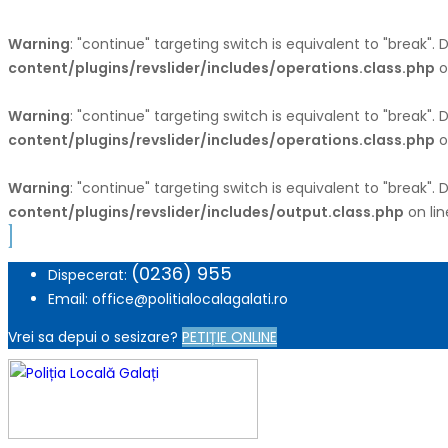
Warning
: "continue" targeting switch is equivalent to "break".
content/plugins/revslider/includes/operations.class.php
o
Warning
: "continue" targeting switch is equivalent to "break".
content/plugins/revslider/includes/operations.class.php
o
Warning
: "continue" targeting switch is equivalent to "break".
content/plugins/revslider/includes/output.class.php
on li
(0236) 955
Dispecerat:
Email: office@politialocalagalati.ro
Vrei sa depui o sesizare?
PETIȚIE ONLINE