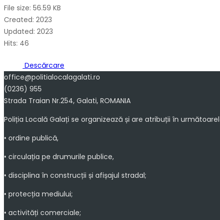
File size: 56.59 KB
Created: 2023
Updated: 2023
Hits: 46
Descărcare
office@politialocalagalati.ro
(0236) 955
Strada Traian Nr.254, Galati, ROMANIA
Poliția Locală Galați se organizează și are atribuții în următoare
• ordine publică,
• circulația pe drumurile publice,
• disciplina în construcții și afișajul stradal;
• protecția mediului;
• activități comerciale;