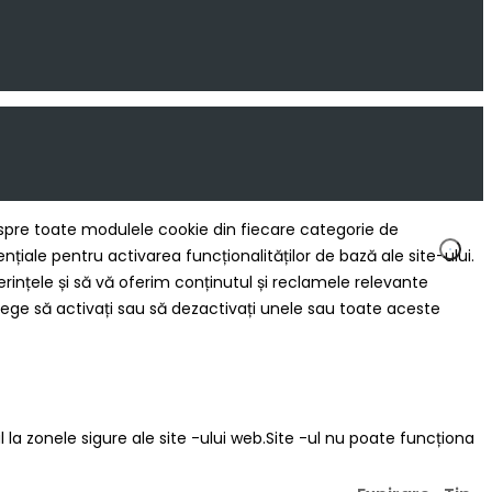
 despre toate modulele cookie din fiecare categorie de
ale pentru activarea funcționalităților de bază ale site-ului.
rințele și să vă oferim conținutul și reclamele relevante
ege să activați sau să dezactivați unele sau toate aceste
 la zonele sigure ale site -ului web.Site -ul nu poate funcționa