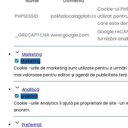
Nume
Domeniu
Cookie-ul PHP
PHPSESSID
politialocalagalati.ro
utilizat pentr
care este den
Google reCAP
_GRECAPTCHA
www.google.com
furnizării anal
Marketing
Marketing
Cookie -urile de marketing sunt utilizate pentru a urmări vi
mai valoroase pentru editori și agenții de publicitate terți.
Analitică
Analitică
Cookie -urile Analytics îi ajută pe proprietarii de site -u
anonim.
Preferinţă