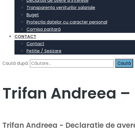
Declarații de avere și interese
Transparența veniturilor salariale
Buget
Protecția datelor cu caracter personal
Comisa paritară
CONTACT
Contact
Petitie / Sesizare
Caută după:
Trifan Andreea –
Trifan Andreea - Declaratie de aver