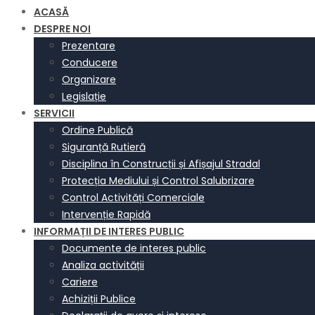
ACASĂ
DESPRE NOI
Prezentare
Conducere
Organizare
Legislație
SERVICII
Ordine Publică
Siguranță Rutieră
Disciplina în Construcții și Afișajul Stradal
Protecția Mediului și Control Salubrizare
Control Activități Comerciale
Intervenție Rapidă
INFORMAȚII DE INTERES PUBLIC
Documente de interes public
Analiza activității
Cariere
Achiziții Publice