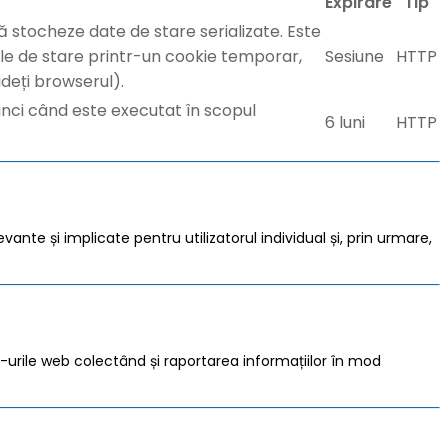
Expirare
Tip
ă stocheze date de stare serializate. Este
atele de stare printr-un cookie temporar,
Sesiune
HTTP
deți browserul).
i când este executat în scopul
6 luni
HTTP
vante și implicate pentru utilizatorul individual și, prin urmare,
te -urile web colectând și raportarea informațiilor în mod