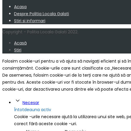
Acasa
Despre Politia Locala Galati
Stiri si informari
Copyright - Politia Locala Galati 2022.
Acasă
Știri
Folosim cookie-uri pentru a vă ajuta să navigați eficient și să î
consimțământ. Cookie-urile care sunt clasificate ca „Necesare”
De asemenea, folosim cookie-uri de la terți care ne ajută să an
pentru dvs. Aceste cookie-uri vor fi stocate în browser-ul du
cookie-uri, dar dezactivarea unora dintre ele vă poate afecta 
Necesar
Întotdeauna activ
Cookie -urile necesare ajută la utilizarea unui site web, p
corect fără aceste cookie -uri.