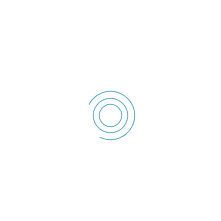
(0236) 955
Strada Traian Nr.254, Gala
Acasa
Despre Politia Locala
Galati
Stiri si informari