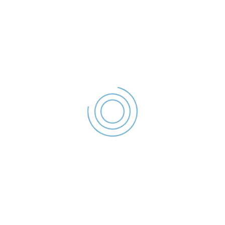
office@politialocalagalati.ro
(0236) 955
Strada Traian Nr.254, Galati, ROMANIA
Poliția Locală Galați se organizează și are atribuții în
următoarele domenii,
• ordine publică,
• circulația pe drumurile publice,