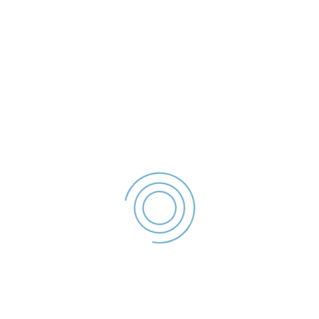
o alcoolemie de 0,64‰ alcool pur în aerul expirat.
Conducătorul auto a fost condus la Spitalul de Urgență
„Sfântul Apostol Andrei”, pentru recoltarea de probe de
sânge.
Au fost întocmite actele procedurale, care împreună cu
persoana în cauză au fost predate Serviciul Rutier Galați, în
vederea continuării cercetărilor.
De asemenea în acest caz, polițiștii locali din cadrul
Serviciului Siguranță Rutieră, l-au sancționat pe
conducătorul auto cu amendă în valoare de 500 lei,
conform prevederilor Legii 61/1991, pentru că a proferat
injurii și expresii jignitoare la adresa oamenilor legii aflați în
dispozitiv pentru fluidizarea traficului.