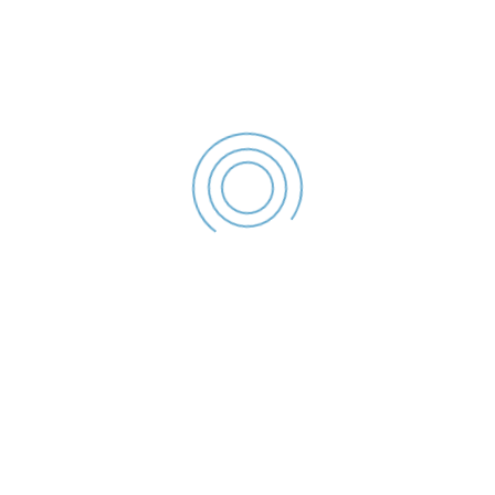
TAXIMETRIST SANCȚIONAT PENTRU ȚINUTĂ
NECORESPUNZĂTOARE
PETRECEREA S-A TERMINAT CU O AMENDĂ
USTURĂTOARE
BLOCAT ÎN TRAFIC ȘI SANCȚIONAT PENTRU
NERESPECTAREA LEGII
A CONSUMAT ALCOOL ÎN STAȚIA DE AUTOBUZ